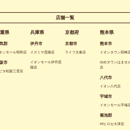
店舗一覧
重県
兵庫県
京都府
熊本県
気郡
伊丹市
京都市
熊本市
オンモール明和店
イズミヤ昆陽店
ライフ太秦店
イオンタウン田崎
阪市
イオンモール伊丹昆
ゆめタウンはませ
陽店
店
ピタ松阪三雲店
八代市
イオン八代店
宇城市
イオンモール宇城
菊池郡
HIヒロセ大津店