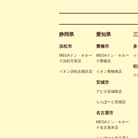
静岡県
愛知県
三
浜松市
豊橋市
多
MEGAドン・キホー
MEGAドン・キホー
イ
テ浜松可美店
テ豊橋店
松
イオン浜松志都呂店
イオン豊橋南店
ア
安城市
アピタ安城南店
ららぽーと安城店
名古屋市
MEGAドン・キホー
テ名古屋本店
ららぽーと名古屋み