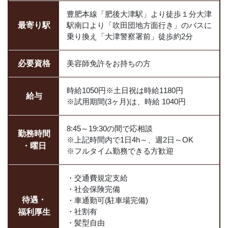
豊肥本線「肥後大津駅」より徒歩１分大津
最寄り駅
駅南口より「吹田団地方面行き」のバスに
乗り換え「大津警察署前」徒歩約2分
必要
資格
美容師免許をお持ちの方
時給1050円※土日祝は時給1180円
給与
※試用期間(3ヶ月)は、時給 1040円
8:45～19:30の間で応相談
勤務時間
※上記時間内で1日4h～、週2日～OK
・曜日
※フルタイム勤務できる方歓迎
・交通費規定支給
・社会保険完備
待遇・
・車通勤可(駐車場完備)
・社割有
福利厚生
・髪型自由